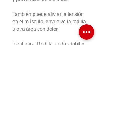
También puede aliviar la tensión
en el músculo, envuelve la rodilla
u otra área con dolor.
Ideal para: Rodilla, codo y tobillo
COMPRAR EN LINEA
Formas de Pago
Cambios y Devoluciones
Preguntas Frecuentes
HR&T SPORTS
Aviso de Privacidad
Términos y Condiciones