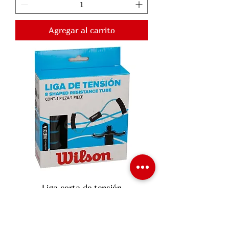
Agregar al carrito
Liga corta de tensión
Precio
$119.00