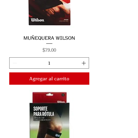
MUÑEQUERA WILSON
Precio
$79.00
Agregar al carrito