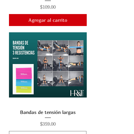
Precio
$109.00
Agregar al carrito
Bandas de tensión largas
Precio
$359.00