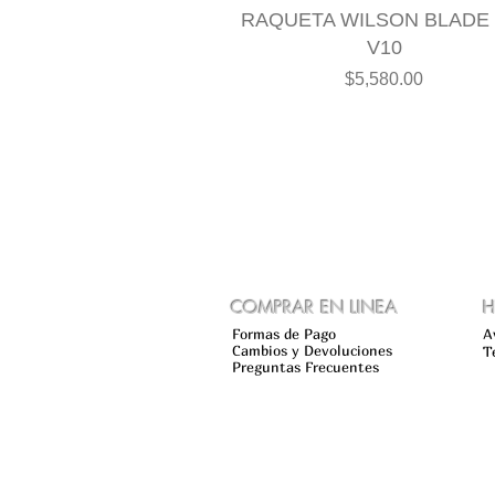
Vista rápida
RAQUETA WILSON BLADE 
V10
Precio
$5,580.00
COMPRAR EN LINEA
H
Formas de Pago
A
Cambios y Devoluciones
T
Preguntas Frecuentes