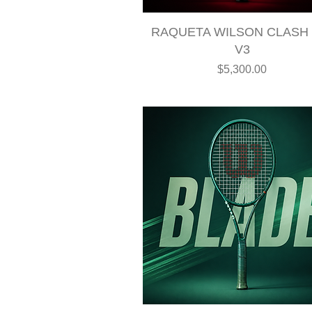
Vista rápida
RAQUETA WILSON CLASH 
V3
Precio
$5,300.00