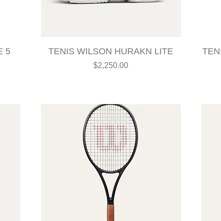
Vista rápida
E 5
TENIS WILSON HURAKN LITE
TEN
Precio
$2,250.00