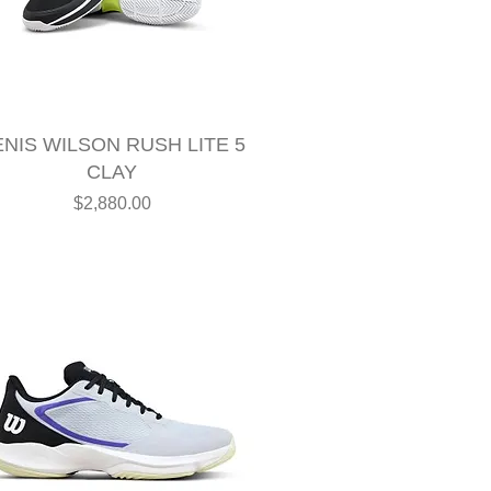
Vista rápida
ENIS WILSON RUSH LITE 5
CLAY
Precio
$2,880.00