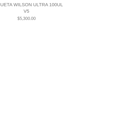
Vista rápida
UETA WILSON ULTRA 100UL
V5
Precio
$5,300.00