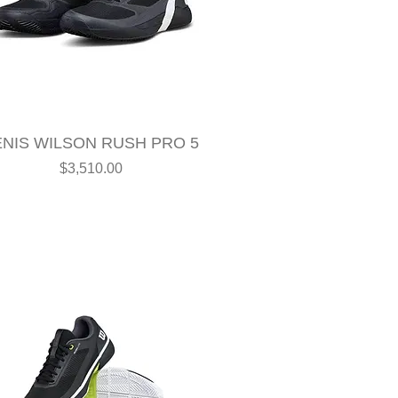
Vista rápida
ENIS WILSON RUSH PRO 5
Precio
$3,510.00