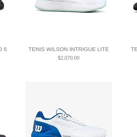
Vista rápida
O 5
TENIS WILSON INTRIGUE LITE
T
Precio
$2,070.00