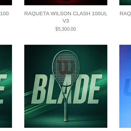
Vista rápida
100
RAQUETA WILSON CLASH 100UL
RAQ
V3
Precio
$5,300.00