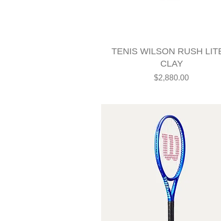
Vista rápida
TENIS WILSON RUSH LIT
CLAY
Precio
$2,880.00