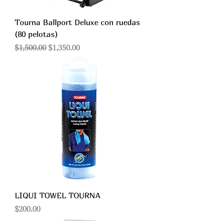
Tourna Ballport Deluxe con ruedas
(80 pelotas)
Precio
Precio de oferta
$1,500.00
$1,350.00
LIQUI TOWEL TOURNA
Precio
$200.00