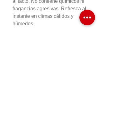
al tacto. No contiene químicos ni
fragancias agresivas. Refresca al
instante en climas cálidos y
húmedos.
COMPRAR EN LINEA
Formas de Pago
Cambios y Devoluciones
Preguntas Frecuentes
HR&T SPORTS
Aviso de Privacidad
Términos y Condiciones
© 2026
www.tenishrt.com
TODOS LOS DERECHOS
RESERVADOS