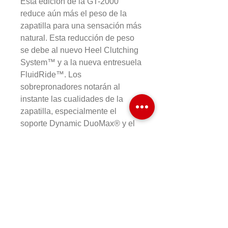
Esta edición de la GT-2000
reduce aún más el peso de la
zapatilla para una sensación más
natural. Esta reducción de peso
se debe al nuevo Heel Clutching
System™ y a la nueva entresuela
FluidRide™. Los
sobrepronadores notarán al
instante las cualidades de la
zapatilla, especialmente el
soporte Dynamic DuoMax® y el
eficiente Guidance Trusstic
System®
COMPRAR EN LINEA
Formas de Pago
Cambios y Devoluciones