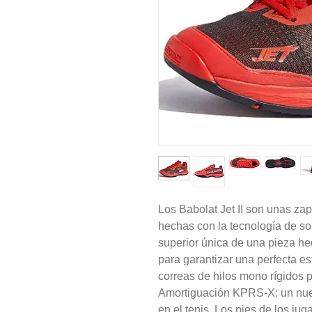
Los Babolat Jet II son unas zap
hechas con la tecnología de s
superior única de una pieza he
para garantizar una perfecta es
correas de hilos mono rígidos
Amortiguación KPRS-X: un nue
en el tenis. Los pies de los ju