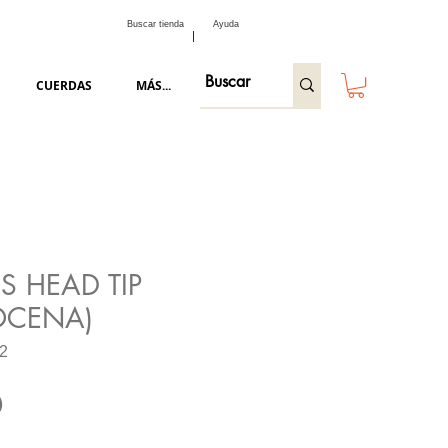
Buscar tienda
Ayuda
CUERDAS
MÁS...
S HEAD TIP
OCENA)
2
Precio
0