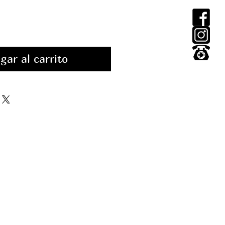
gar al carrito