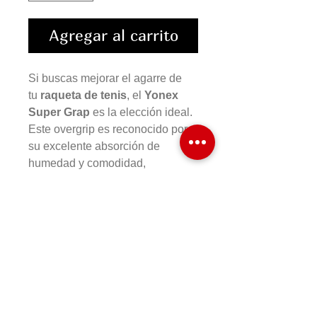
Agregar al carrito
Si buscas mejorar el agarre de
tu
raqueta de tenis
, el
Yonex
Super Grap
es la elección ideal.
Este overgrip es reconocido por
su excelente absorción de
humedad y comodidad,
brindándote un mejor control
durante el juego.
COMPRAR EN LINEA
Formas de Pago
Cambios y Devoluciones