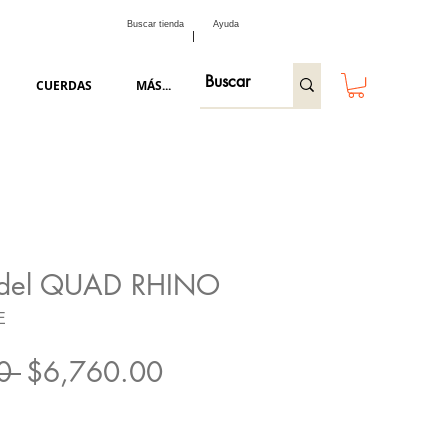
Buscar tienda
Ayuda
CUERDAS
MÁS...
adel QUAD RHINO
E
Precio
Precio
0 
$6,760.00
de