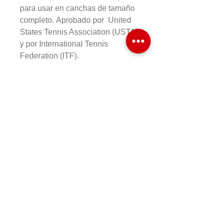
para usar en canchas de tamaño
completo. Aprobado por United
States Tennis Association (USTA)
y por International Tennis
Federation (ITF).
COMPRAR EN LINEA
Formas de Pago
Cambios y Devoluciones
Preguntas Frecuentes
HR&T SPORTS
Aviso de Privacidad
Términos y Condiciones
© 2026
www.tenishrt.com
TODOS LOS DERECHOS
RESERVADOS