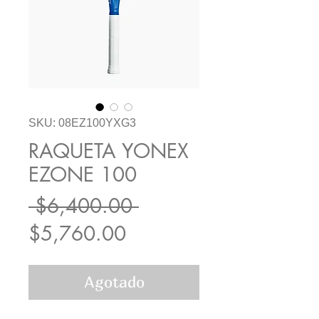
SKU: 08EZ100YXG3
RAQUETA YONEX
EZONE 100
Precio
 $6,400.00 
Precio
$5,760.00
de
Agotado
oferta