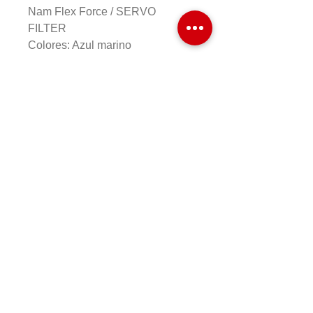
Nam Flex Force / SERVO
FILTER
Colores: Azul marino
medianoche, Verde oliva
Cuerda recomendada:
POLYTOUR REV POLYTOUR
PRO REXIS SPEED
Patrón de encordado: 16 x 19
Recomendación de encordado:
40-55 lbs
COMPRAR EN LINEA
Formas de Pago
Cambios y Devoluciones
Preguntas Frecuentes