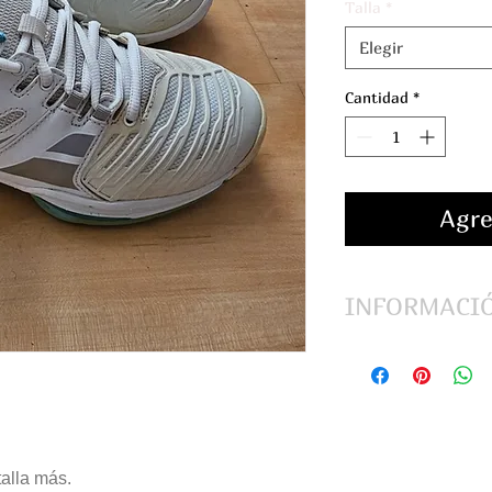
Talla
*
Elegir
Cantidad
*
Agre
INFORMACI
Color: White / Blue
alla más.