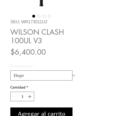
SKU: WR173011U2
WILSON CLASH
100UL V3
Precio
$6,400.00
Empuñadura
*
Cantidad
*
Agregar al carrito