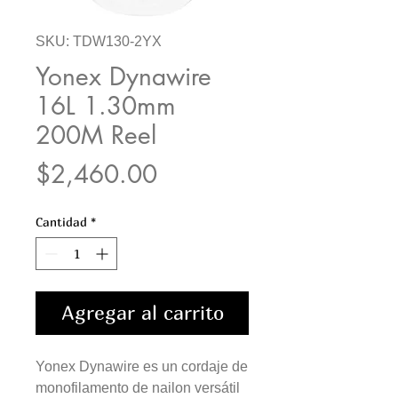
SKU: TDW130-2YX
Yonex Dynawire
16L 1.30mm
200M Reel
Precio
$2,460.00
Cantidad
*
Agregar al carrito
Yonex Dynawire es un cordaje de
monofilamento de nailon versátil