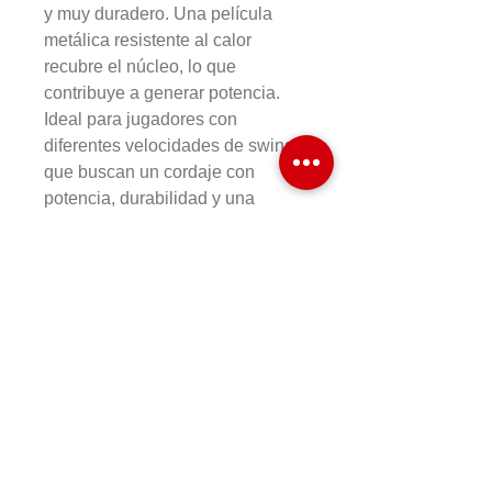
y muy duradero. Una película
metálica resistente al calor
recubre el núcleo, lo que
contribuye a generar potencia.
Ideal para jugadores con
diferentes velocidades de swing
que buscan un cordaje con
potencia, durabilidad y una
sensación nítida.
COMPRAR EN LINEA
Formas de Pago
Cambios y Devoluciones
Preguntas Frecuentes
HR&T SPORTS