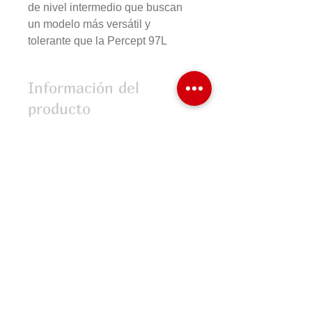
de nivel intermedio que buscan
un modelo más versátil y
tolerante que la Percept 97L
Información del
producto
Cabeza: 100 sq.in
Peso: 280gr
Balance: 33.5 cm
Longitud: 686 mm / 27 in
COMPRAR EN LINEA
Patrón de encordado: 16 x 19
Formas de Pago
Cambios y Devoluciones
Preguntas Frecuentes
HR&T SPORTS
Aviso de Privacidad